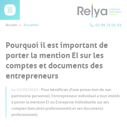
NOS
VOTRE
PACK CRÉATION
REJOIGNEZ-
CONTACT
CRÉATION
COMPTABIL
Ar
C
P
C
MISSIONS
SECTEUR
D'ENTREPRISE
NOUS
-
FISCALITÉ
n
-
re
R
REPRISE
?
Accueil
Actualités
02 99 75 01 03
Pourquoi il est important de
porter la mention EI sur les
comptes et documents des
entrepreneurs
Le 21/03/2023
- Pour bénéficier d'une protection de son
patrimoine personnel, l'entrepreneur individuel a tout intérêt
à porter la mention EI ou Entreprise Individuelle sur ses
comptes bancaires professionnels et ses documents
professionnels.